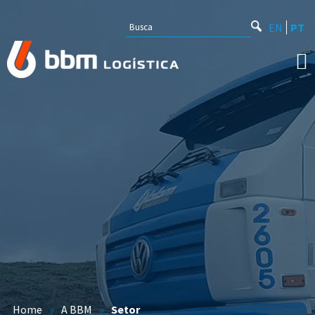
EN
PT
Home
»
A BBM
»
Setor