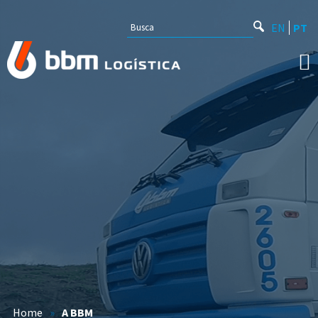
EN
PT
Home
»
A BBM