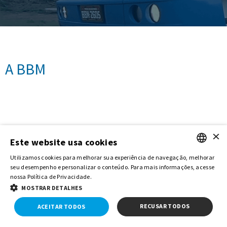
A BBM
×
Este website usa cookies
Utilizamos cookies para melhorar sua experiência de navegação, melhorar
PORTUGUESE
seu desempenho e personalizar o conteúdo. Para mais informações, acesse
nossa Política de Privacidade.
ENGLISH
BBM Logística - Todos os direitos
Powered by
MOSTRAR DETALHES
reservados
MZ
RECUSAR TODOS
ACEITAR TODOS